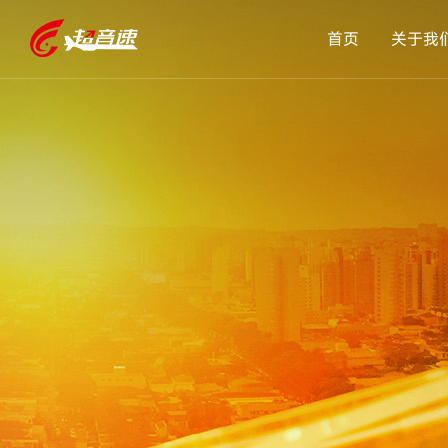
首页
关于我