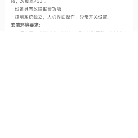
陷，灰度差≥30 。
·
设备具有故障报警功能
·
控制系统独立，人机界面操作，异常开关设置。
安装环境要求：
·
电源电压： 220VAC，50Hz；操作控制回路：DC24V
·
环境温度：室温+10°~+45°
·
相对湿度：≯50%，无结露、无腐蚀性、可燃性气体
资料下载
合作渠道