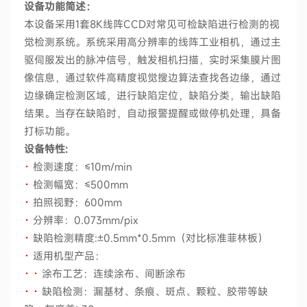
设备功能简述：
本设备采用1套8K线阵CCD对常见可检缺陷进行检测的视
觉检测系统。系统采用高分辨率的线阵工业相机，通过主
驱伺服发出的脉冲信号，触发相机扫描，实时采集膜片图
像信息，通过软件高精度视觉搜边算法查找各边缘，通过
边缘确定检测区域，进行缺陷定位，缺陷分类，输出缺陷
结果。当存在缺陷时，自动报警提醒或做停机处理，具备
打标功能。
设备特性:
·
检测速度：≤10m/min
·
检测幅宽：≤500mm
·
拍照视野：600mm
·
分辨率：0.073mm/pix
·
缺陷检测精度:±0.5mm*0.5mm（对比标准菲林板）
·
适用机型产品：
·
·
涂布工艺：连续涂布、间断涂布
·
·
缺陷检测：漏基材、条痕、斑点、颗粒、胶带等缺