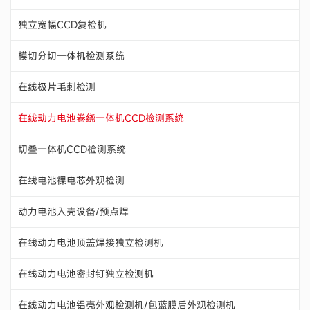
独立宽幅CCD复检机
模切分切一体机检测系统
在线极片毛刺检测
在线动力电池卷绕一体机CCD检测系统
切叠一体机CCD检测系统
在线电池裸电芯外观检测
动力电池入壳设备/预点焊
在线动力电池顶盖焊接独立检测机
在线动力电池密封钉独立检测机
在线动力电池铝壳外观检测机/包蓝膜后外观检测机