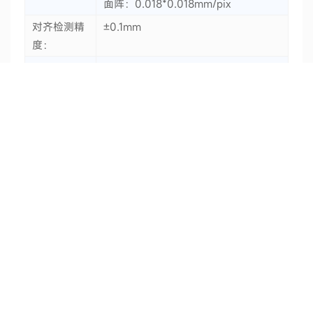
面阵：0.018*0.018mm/pix
对齐检测精
±0.1mm
在线圆柱铝壳外观检测机
度：
过杀率/漏杀
漏杀率：0%，过杀率：≤0.5%
率：
设备外形尺
兼容设备厂家
寸：
检测内容：极耳翻折、对齐度
1）极耳翻
极耳翻折上极片检出率99%，极耳翻
折：
折未上极片检出率50%
2）对齐
正负极片与隔膜对齐度
度：
适用工艺：
连续涂布、间歇涂布