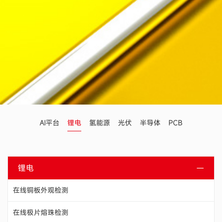
AI平台
锂电
氢能源
光伏
半导体
PCB
锂电
在线铜板外观检测
在线极片熔珠检测