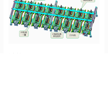
在线电池模组Busbar检测
在线电池模组尺寸检测机
电池全自动测试及气密性检测机
在线铜箔外观检测
在线铝箔外观检测
设备介绍：
按先进先出的原则将电池依次送到检测工位，其中FT测试
在线隔膜外观检测
和气密性测试采用一对一传送，可以保证检测数据准确。
在线铝塑膜外观检测
进料--扫码--FT检查--FT检测--气密性检测—OK/NG分选
外形尺寸：长*宽*高 3800*4000*2800mm
在线圆柱铝壳外观检测机
产能：PPM >=3 个