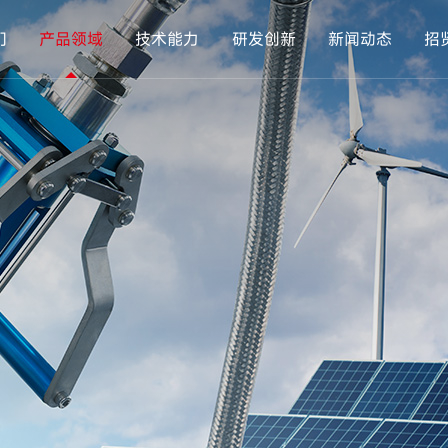
们
产品领域
技术能力
研发创新
新闻动态
招