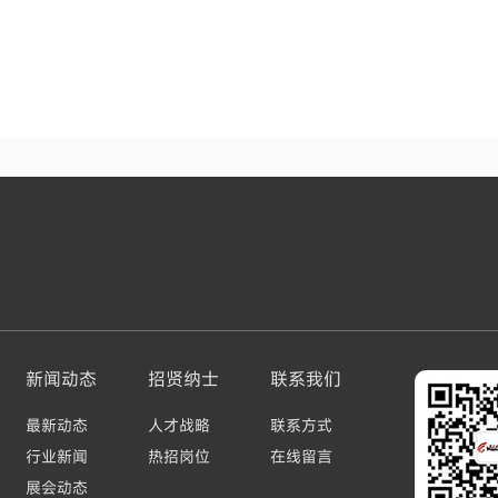
新闻动态
招贤纳士
联系我们
最新动态
人才战略
联系方式
行业新闻
热招岗位
在线留言
展会动态