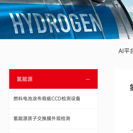
AI平
氢能源
燃料电池涂布瑕疵CCD检测设备
氢能源质子交换膜外观检测