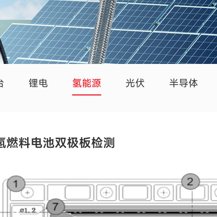
台
锂电
氢能源
光伏
半导体
氢燃料电池双极板检测