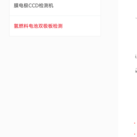
膜电极CCD检测机
氢燃料电池双极板检测
·
·