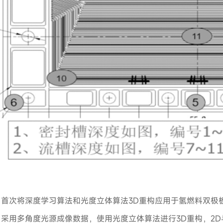
首次将深度学习算法和光度立体算法3D重构应用于氢燃料双极
采用多角度光源成像数据，使用光度立体算法进行3D重构，2D