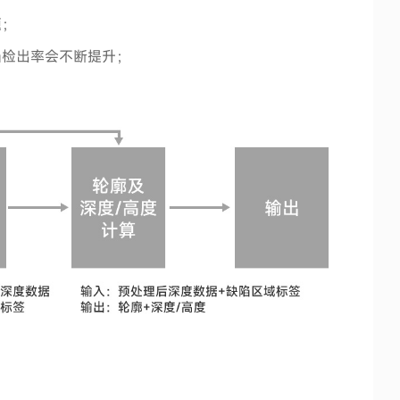
题；
陷检出率会不断提升；