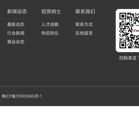
新闻动态
招贤纳士
联系我们
最新动态
人才战略
联系方式
行业新闻
热招岗位
在线留言
展会动态
扫码关注
|
粤ICP备17090045号-1