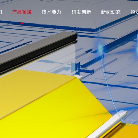
们
产品领域
技术能力
研发创新
新闻动态
招