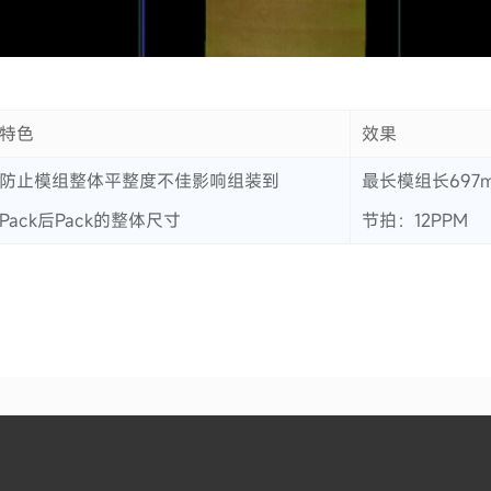
特色
效果
防止模组整体平整度不佳影响组装到
最长模组长697m
Pack后Pack的整体尺寸
节拍：12PPM