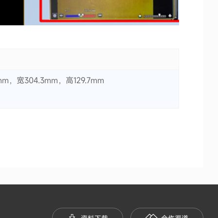
m，宽304.3mm，高129.7mm