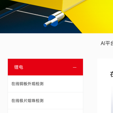
AI平
锂电
在线铜板外观检测
在线极片熔珠检测