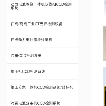
动力电池卷绕一体机双线扫CCD检测
系统
在线/离线工业CT无损检测设备
在线动力电池盖板检测机
涂布CCD检测系统
辊压机CCD检测系统
辊压分条一体机CCD检测系统/贴标机
消费电池分条机CCD检测系统